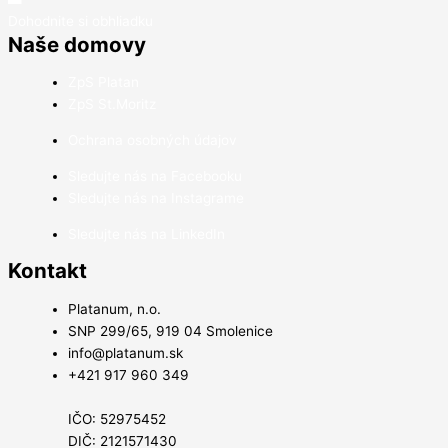
Dohodnite si obhliadku
Naše domovy
ZpS Platan
ZpS St.Moritz
Ochrana osobných údajov
Sledujte nás na Facebooku
Sledujte nás na Instagrame
Sledujte nás na LinkedIn
Kontakt
Platanum, n.o.
SNP 299/65, 919 04 Smolenice
info@platanum.sk
+421 917 960 349
IČO: 52975452
DIČ: 2121571430