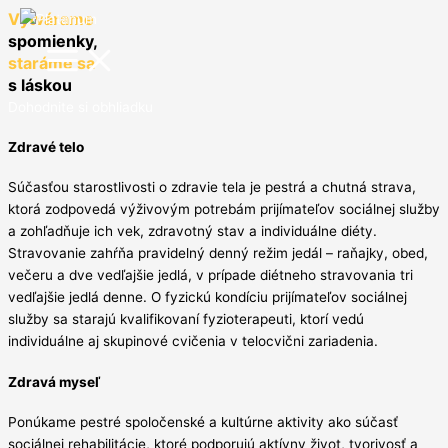
Preskočiť
Vytvárame
na
spomienky,
obsah
staráme sa
s láskou
Dohodnite si obhliadku
Zdravé telo
Súčasťou starostlivosti o zdravie tela je pestrá a chutná strava,
ktorá zodpovedá výživovým potrebám prijímateľov sociálnej služby
a zohľadňuje ich vek, zdravotný stav a individuálne diéty.
Stravovanie zahŕňa pravidelný denný režim jedál – raňajky, obed,
večeru a dve vedľajšie jedlá, v prípade diétneho stravovania tri
vedľajšie jedlá denne. O fyzickú kondíciu prijímateľov sociálnej
služby sa starajú kvalifikovaní fyzioterapeuti, ktorí vedú
individuálne aj skupinové cvičenia v telocvični zariadenia.
Zdravá myseľ
Ponúkame pestré spoločenské a kultúrne aktivity ako súčasť
sociálnej rehabilitácie, ktoré podporujú aktívny život, tvorivosť a