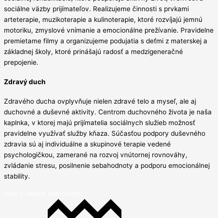
sociálne väzby prijímateľov. Realizujeme činnosti s prvkami
arteterapie, muzikoterapie a kulinoterapie, ktoré rozvíjajú jemnú
motoriku, zmyslové vnímanie a emocionálne prežívanie. Pravidelne
premietame filmy a organizujeme podujatia s deťmi z materskej a
základnej školy, ktoré prinášajú radosť a medzigeneračné
prepojenie.
Zdravý duch
Zdravého ducha ovplyvňuje nielen zdravé telo a myseľ, ale aj
duchovné a duševné aktivity. Centrom duchovného života je naša
kaplnka, v ktorej majú prijímatelia sociálnych služieb možnosť
pravidelne využívať služby kňaza. Súčasťou podpory duševného
zdravia sú aj individuálne a skupinové terapie vedené
psychologičkou, zamerané na rozvoj vnútornej rovnováhy,
zvládanie stresu, posilnenie sebahodnoty a podporu emocionálnej
stability.
Viac o našich domovoch