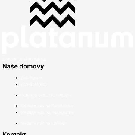
Dohodnite si obhliadku
Naše domovy
ZpS Platan
ZpS St.Moritz
Ochrana osobných údajov
Sledujte nás na Facebooku
Sledujte nás na Instagrame
Sledujte nás na LinkedIn
Kontakt