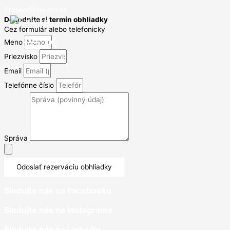
Preskočiť na obsah
Dohodnite si termín obhliadky
Cez formulár alebo telefonicky
Meno
Priezvisko
Email
Telefónne číslo
Správa
Odoslať rezerváciu obhliadky
Sledujte nás na Facebooku
Sledujte nás na Instagrame
Sledujte nás na LinkedIn