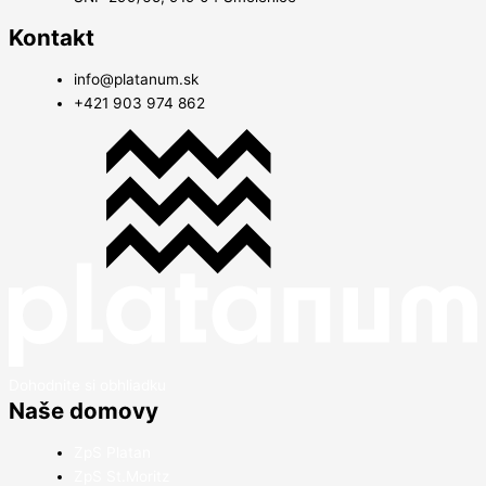
Kontakt
info@platanum.sk
+421 903 974 862
Dohodnite si obhliadku
Naše domovy
ZpS Platan
ZpS St.Moritz