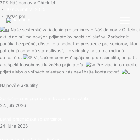
ZPS Náš domov v Chtelnici
Preskočiť
10 novembra, 2025
na
10:04 pm
obsah
Naše sesterské zariadenie pre seniorov – Náš domov v Chtelnici
aktuálne prijíma nových prijímateľov sociálnej služby.
Zariadenie
ponúka bezpečné, dôstojné a podnetné prostredie pre seniorov, ktorí
potrebujú odbornú starostlivosť, individuálny prístup a rodinnú
atmosféru.
V „Našom domove“ spájame profesionalitu, empatiu
a rešpekt k osobnosti každého prijímateľa.
Pre viac informácií o
prijatí alebo o voľných miestach nás neváhajte kontaktovať.
Najnovšie aktuality
Spoločne sme pripravili mrkvovú pomazánku
22. júla 2026
Letná prechádzka so zmrzlinou
24. júna 2026
spevácky zbor Nádej z Bučian