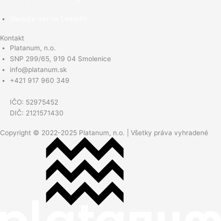
Sledujte nás na LinkedIn
Kontakt
Platanum, n.o.
SNP 299/65, 919 04 Smolenice
info@platanum.sk
+421 917 960 349
IČO: 52975452
DIČ: 2121571430
Copyright © 2022-2025 Platanum, n.o. | Všetky práva vyhradené