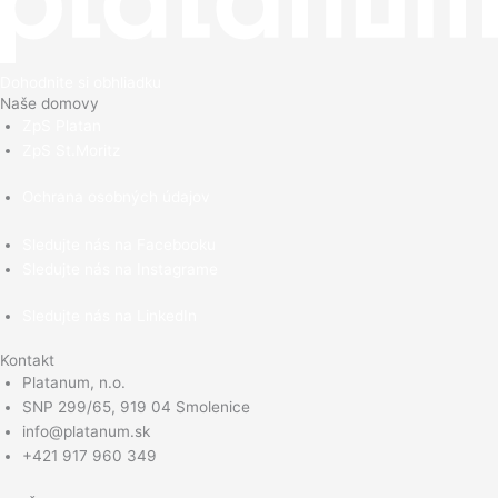
Dohodnite si obhliadku
Naše domovy
ZpS Platan
ZpS St.Moritz
Ochrana osobných údajov
Sledujte nás na Facebooku
Sledujte nás na Instagrame
Sledujte nás na LinkedIn
Kontakt
Platanum, n.o.
SNP 299/65, 919 04 Smolenice
info@platanum.sk
+421 917 960 349